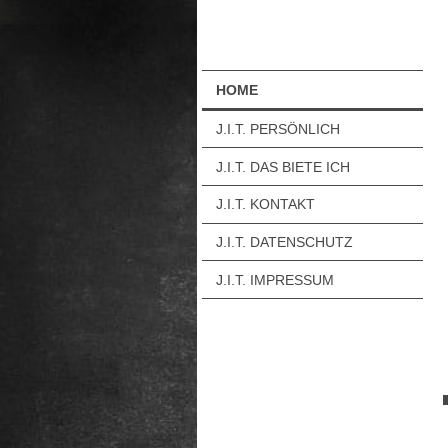
HOME
J.I.T. PERSÖNLICH
J.I.T. DAS BIETE ICH
J.I.T. KONTAKT
J.I.T. DATENSCHUTZ
J.I.T. IMPRESSUM