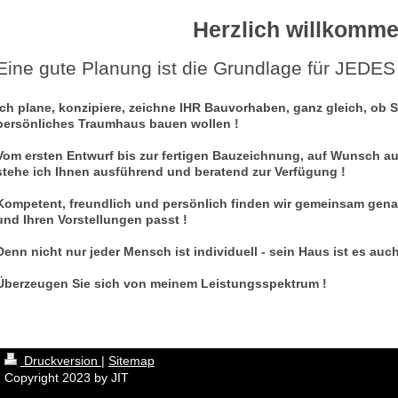
Herzlich willkomme
Eine gute Planung ist die Grundlage für JEDE
Ich plane, konzipiere, zeichne IHR Bauvorhaben, ganz gleich, ob S
persönliches Traumhaus bauen wollen !
Vom ersten Entwurf bis zur fertigen Bauzeichnung, auf Wunsch a
stehe ich Ihnen ausführend und beratend zur Verfügung !
Kompetent, freundlich und persönlich finden wir gemeinsam gena
und Ihren Vorstellungen passt !
Denn nicht nur jeder Mensch ist individuell - sein Haus ist es auch
Überzeugen Sie sich von meinem Leistungsspektrum !
Druckversion
|
Sitemap
Copyright 2023 by JIT