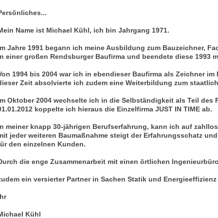
Persönliches...
Mein Name ist Michael Kühl, ich bin Jahrgang 1971.
Im Jahre 1991 begann ich meine Ausbildung zum Bauzeichner, Fa
in einer großen Rendsburger Baufirma und beendete diese 1993 m
Von 1994 bis 2004 war ich in ebendieser Baufirma als Zeichner im 
dieser Zeit absolvierte ich zudem eine Weiterbildung zum staatli
Im Oktober 2004 wechselte ich in die Selbständigkeit als Teil des 
01.01.2012 koppelte ich hieraus die Einzelfirma JUST IN TIME ab.
In meiner knapp 30-jährigen Berufserfahrung, kann ich auf zahll
mit jeder weiteren Baumaßnahme steigt der Erfahrungsschatz und d
für den einzelnen Kunden.
Durch die enge Zusammenarbeit mit einen örtlichen Ingenieurbüro
zudem ein versierter Partner in Sachen Statik und Energieeffizienz 
Ihr
Michael Kühl