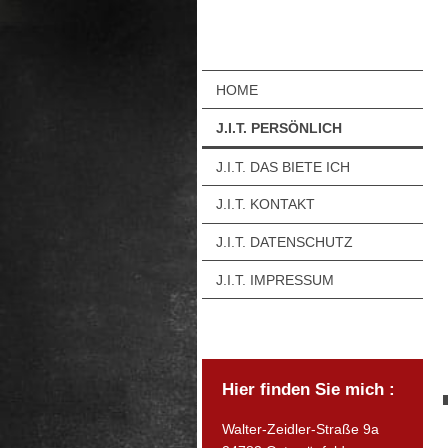
HOME
J.I.T. PERSÖNLICH
J.I.T. DAS BIETE ICH
J.I.T. KONTAKT
J.I.T. DATENSCHUTZ
J.I.T. IMPRESSUM
Hier finden Sie mich :
Walter-Zeidler-Straße 9a